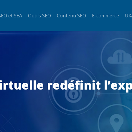
SEO et SEA
Outils SEO
Contenu SEO
E-commerce
UX
rtuelle redéfinit l’ex