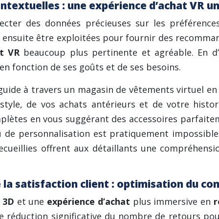
textuelles : une expérience d’achat VR u
lecter des données précieuses sur les préférence
t ensuite être exploitées pour fournir des recomm
at VR
beaucoup plus pertinente et agréable. En d
 en fonction de ses goûts et de ses besoins.
 guide à travers un magasin de vêtements virtuel e
tyle, de vos achats antérieurs et de votre histori
lètes en vous suggérant des accessoires parfaitem
u de personnalisation est pratiquement impossible 
recueillies offrent aux détaillants une compréhens
 la satisfaction client : optimisation du c
t 3D
et une
expérience d’achat
plus immersive en
r
e réduction significative du nombre de retours pou