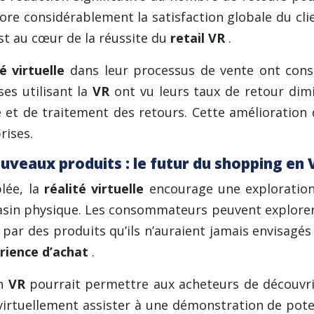
ore considérablement la satisfaction globale du clien
est au cœur de la réussite du
retail VR
.
té virtuelle
dans leur processus de vente ont con
es utilisant la
VR
ont vu leurs taux de retour di
 et de traitement des retours. Cette amélioration 
rises.
uveaux produits : le futur du shopping en 
lée, la
réalité virtuelle
encourage une exploration
agasin physique. Les consommateurs peuvent explorer
ar des produits qu’ils n’auraient jamais envisagés 
rience d’achat
.
en
VR
pourrait permettre aux acheteurs de découvri
 virtuellement assister à une démonstration de poter